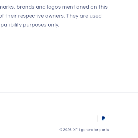
marks, brands and logos mentioned on this
of their respective owners. They are used
patibility purposes only.
طرق
الدفع
© 2026,
XFH generator parts