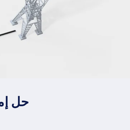
حل إم