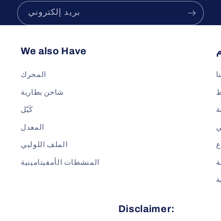
بريد إلكتروني
We also Have
ا
المحرك
شاحن بطارية
ة
كَيّل
ي
المعدل
ع
الملف اللولبي
ة
المنشطات الأمفيتامينية
ة
Disclaimer: