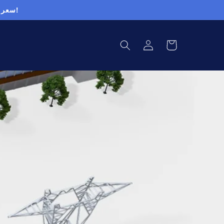
مركز تسوق قطع غيار المولدات XFH - سعر الجملة + شحن مجاني إلى 63 دولة!
عربة
تسجيل
التسوق
الدخول